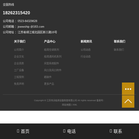
全国热线
18262315420
公司电话 ：0523-84329628
公司邮箱 ：jswwship @163.com
公司地址 ：江苏省靖江城北园区新三路16号
关于我们
产品中心
新闻资讯
联系我们
公司简介
船用空调系列
公司动态
联系我们
企业文化
船用通风机系列
行业动态
企业资质
风管系统配件
工厂设备
风口及风口附件
工程案例
舾装件
免责声明
更多产品
Copyright © 江苏伟沃船用设备制造有限公司 All rights reserved 备案号：
网站地图
|
XML
首页
电话
联系