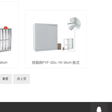
-WxH
排烟阀PYF-SDc-YK-WxH-板式
末页
共 2 页