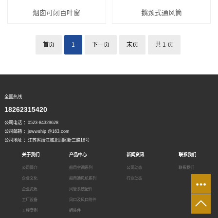
烟囱可闭百叶窗
鹅颈式通风筒
首页
1
下一页
末页
共 1 页
全国热线
18262315420
公司电话 ：0523-84329628
公司邮箱 ：jswwship @163.com
公司地址 ：江苏省靖江城北园区新三路16号
关于我们
产品中心
新闻资讯
联系我们
公司简介
船用空调系列
公司动态
联系我们
企业文化
船用通风机系列
行业动态
企业资质
风管系统配件
工厂设备
风口及风口附件
工程案例
舾装件