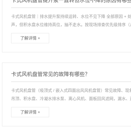
卡式风机盘管提升泵一直转但水位不降的原因有哪
卡式风机盘管｜排水提升泵持续运转、水位不见下降 全部原因 + 处
声，但积水盘水位维持高位，抽不走水。按现场排查优先级排序（从最高发
了解详情 +
卡式风机盘管常见的故障有哪些？
卡式风机盘管（吸顶式 / 嵌入式四面出风风机盘管）常见故障、
吊顶、积水盘、冷凝水排水泵、离心风机、面板回风滤网，漏水、送风
了解详情 +