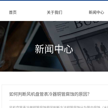
首页
关于我们
新闻中心
公司简介
公司动态
企业文化
行业动态
企业资质
新闻中心
工厂设备
工程案例
免责声明
如何判断风机盘管表冷器铜管腐蚀的原因？
风机盘管表冷器铜管腐蚀原因判断方法铜管腐蚀分为管内腐蚀（水