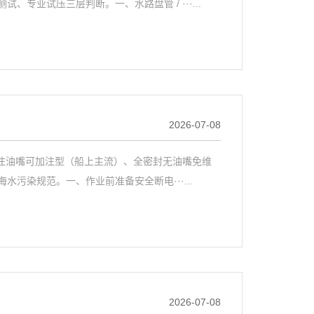
专业试压三层判断。一、水路盘管 / ···...
2026-07-08
带注油嘴可加注型（船上主流）、全密封无油嘴免维
污染规范。一、作业前准备安全断电···...
2026-07-08