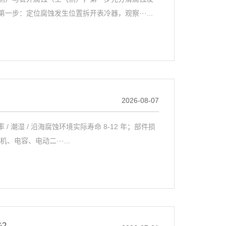
步：定位腐蚀发生位置拆开表冷器，观察···...
2026-08-07
 潮湿 / 沿海腐蚀环境实际寿命 8‑12 年；部件损
电容、电动二···...