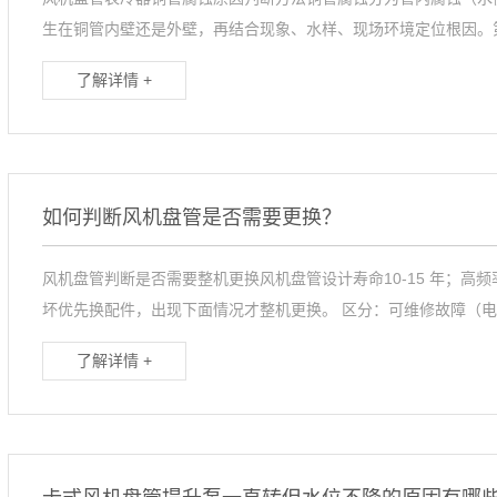
生在铜管内壁还是外壁，再结合现象、水样、现场环境定位根因。第一
了解详情 +
如何判断风机盘管是否需要更换？
风机盘管判断是否需要整机更换风机盘管设计寿命10‑15 年；高频率 /
坏优先换配件，出现下面情况才整机更换。 区分：可维修故障（电机、
了解详情 +